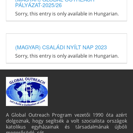
PÁLYÁZAT-2025/26
Sorry, this entry is only available in Hungarian.
(MAGYAR) CSALÁDI NYÍLT NAP 2023
Sorry, this entry is only available in Hungarian.
A Global Outreach Program vezetői 1990 óta azért
dolgoznak, hogy segítsék a volt szocialista országok
katolikus egyházainak és társadalmának újbóli
megerősödé- sét.