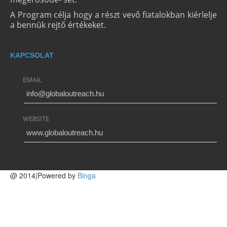
A Program célja hogy a részt vevő fiatalokban kiérlelje
a bennük rejtő értékeket.
KAPCSOLAT
EMAIL
info@globaloutreach.hu
WEBSITE
www.globaloutreach.hu
@ 2014|Powered by
Binga